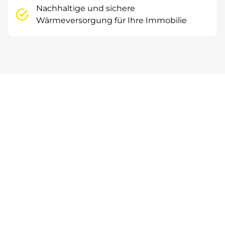
Nachhaltige und sichere
Wärmeversorgung für Ihre Immobilie
Energieliefer-Contracting
EFFIZIENT, FLEXIBEL UND ZUKUNFTSSICHER
Mit unserem Energieliefer-Contracting bieten wir
Ihnen maßgeschneiderte Lösungen für Ihre
Wärmeversorgung – ideal für Neubauprojekte, die
Erneuerung alter Anlagen oder die Integration von